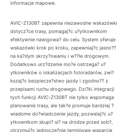
informacje mapowe.
AVIC-Z130BT zapewnia niezawodne wskazówki
dotycz?ce trasy, pomagaj?c u?ytkownikom
efektywnie nawigowa? do celu. System oferuje
wskazówki krok po kroku, zapewniaj?c jasno??
na ka?dym skrzy?owaniu i w??le drogowym.
Dodatkowo urz?dzenie mo?e ostrzega? u?
ytkowników o lokalizacjach fotoradarów, zwi?
kszaj?c bezpiecze?stwo jazdy i zgodno?? z
przepisami ruchu drogowego. Dzi?ki integracji
tych funkcji AVIC-Z130BT nie tylko wspomaga
planowanie trasy, ale tak?e promuje bardziej ?
wiadome do?wiadczenie jazdy, pozwalaj?c u?
ytkownikom skupi? si? na drodze przed sob?,
otrzymuj?c jednocze?nie terminowe wsparcie