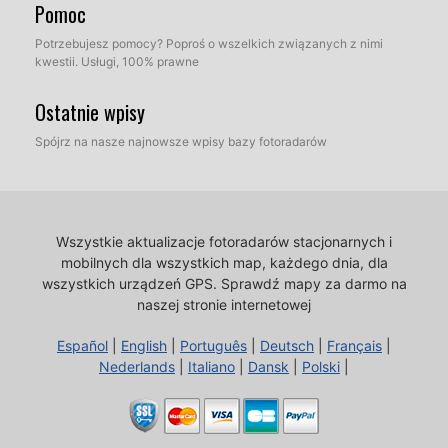
Pomoc
Potrzebujesz pomocy? Poproś o wszelkich związanych z nimi
kwestii. Usługi, 100% prawne
Ostatnie wpisy
Spójrz na nasze najnowsze wpisy bazy fotoradarów
Wszystkie aktualizacje fotoradarów stacjonarnych i
mobilnych dla wszystkich map, każdego dnia, dla
wszystkich urządzeń GPS.
Sprawdź mapy za darmo na
naszej stronie internetowej
Español
|
English
|
Português
|
Deutsch
|
Français
|
Nederlands
|
Italiano
|
Dansk
|
Polski
|