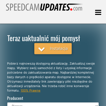
Ostatnia aktualizacja:
06.08.2026
Teraz uaktualnić mój pomysł
Klienci
Instalacja
WYBIERZ SWÓJ JĘZYK
Pobierz najnowszą dostępną aktualizację. Zaktualizuj swoje
mapy. Wybierz swój samochód z listy i uzyskaj informacje
Polski
potrzebne do zaktualizowania map. Najbardziej kompletnej
bazy danych o prędkości aparatu dostępne w Internecie.
English
Otrzymasz inmediately link zawierający pliki niezbędne do
aktualizacji urządzenia. Nie trzeba robić inne konwersje
Español
formatu.
100% Prawne
Português
Producent
Deutsch