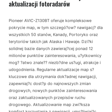
aktualizacji fotoradarów
Pioneer AVIC-Z130BT oferuje kompleksowe
pokrycie map, w tym szczegó?ow? nawigacj? dla
wszystkich 50 stanów, Kanady, Portoryko oraz
terytoriów takich jak Alaska i Hawaje. Dzi?ki
solidnej bazie danych zawieraj?cej ponad 12
milionów punktów zainteresowania, u?ytkownicy
mog? ?atwo znale?? niezb?dne us?ugi, atrakcje i
udogodnienia. Regularne aktualizacje map s?
kluczowe dla utrzymania dok?adnej nawigacji,
zapewniaj?c dost?p do najnowszych zmian
drogowych, nowych punktów zainteresowania
oraz zaktualizowanych przepisów ruchu
drogowego. Aktualizowanie map zwi?ksza
komfort korzystania z nawigacji, umo?liwiaj?c