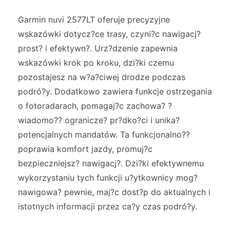
Garmin nuvi 2577LT oferuje precyzyjne
wskazówki dotycz?ce trasy, czyni?c nawigacj?
prost? i efektywn?. Urz?dzenie zapewnia
wskazówki krok po kroku, dzi?ki czemu
pozostajesz na w?a?ciwej drodze podczas
podró?y. Dodatkowo zawiera funkcje ostrzegania
o fotoradarach, pomagaj?c zachowa? ?
wiadomo?? ogranicze? pr?dko?ci i unika?
potencjalnych mandatów. Ta funkcjonalno??
poprawia komfort jazdy, promuj?c
bezpieczniejsz? nawigacj?. Dzi?ki efektywnemu
wykorzystaniu tych funkcji u?ytkownicy mog?
nawigowa? pewnie, maj?c dost?p do aktualnych i
istotnych informacji przez ca?y czas podró?y.