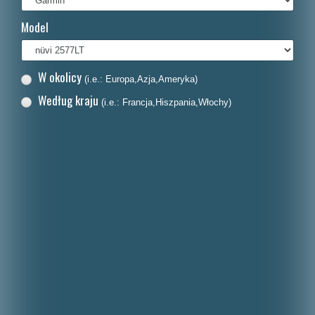
Français
Model
Italiano
Nederlands
W okolicy
(i.e.: Europa,Azja,Ameryka)
Dansk
Według kraju
(i.e.: Francja,Hiszpania,Włochy)