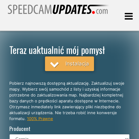
Ostatnia aktualizacja:
08.08.2026
Teraz uaktualnić mój pomysł
Klienci
Instalacja
WYBIERZ SWÓJ JĘZYK
Pobierz najnowszą dostępną aktualizację. Zaktualizuj swoje
mapy. Wybierz swój samochód z listy i uzyskaj informacje
Polski
potrzebne do zaktualizowania map. Najbardziej kompletnej
bazy danych o prędkości aparatu dostępne w Internecie.
English
Otrzymasz inmediately link zawierający pliki niezbędne do
aktualizacji urządzenia. Nie trzeba robić inne konwersje
Español
formatu.
100% Prawne
Português
Producent
Deutsch