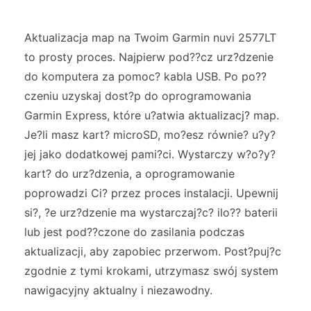
Aktualizacja map na Twoim Garmin nuvi 2577LT
to prosty proces. Najpierw pod??cz urz?dzenie
do komputera za pomoc? kabla USB. Po po??
czeniu uzyskaj dost?p do oprogramowania
Garmin Express, które u?atwia aktualizacj? map.
Je?li masz kart? microSD, mo?esz równie? u?y?
jej jako dodatkowej pami?ci. Wystarczy w?o?y?
kart? do urz?dzenia, a oprogramowanie
poprowadzi Ci? przez proces instalacji. Upewnij
si?, ?e urz?dzenie ma wystarczaj?c? ilo?? baterii
lub jest pod??czone do zasilania podczas
aktualizacji, aby zapobiec przerwom. Post?puj?c
zgodnie z tymi krokami, utrzymasz swój system
nawigacyjny aktualny i niezawodny.