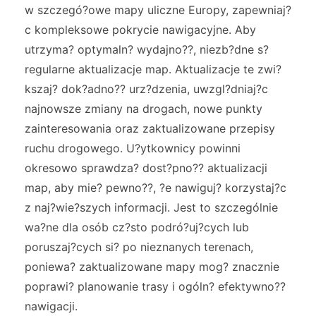
w szczegó?owe mapy uliczne Europy, zapewniaj?
c kompleksowe pokrycie nawigacyjne. Aby
utrzyma? optymaln? wydajno??, niezb?dne s?
regularne aktualizacje map. Aktualizacje te zwi?
kszaj? dok?adno?? urz?dzenia, uwzgl?dniaj?c
najnowsze zmiany na drogach, nowe punkty
zainteresowania oraz zaktualizowane przepisy
ruchu drogowego. U?ytkownicy powinni
okresowo sprawdza? dost?pno?? aktualizacji
map, aby mie? pewno??, ?e nawiguj? korzystaj?c
z naj?wie?szych informacji. Jest to szczególnie
wa?ne dla osób cz?sto podró?uj?cych lub
poruszaj?cych si? po nieznanych terenach,
poniewa? zaktualizowane mapy mog? znacznie
poprawi? planowanie trasy i ogóln? efektywno??
nawigacji.