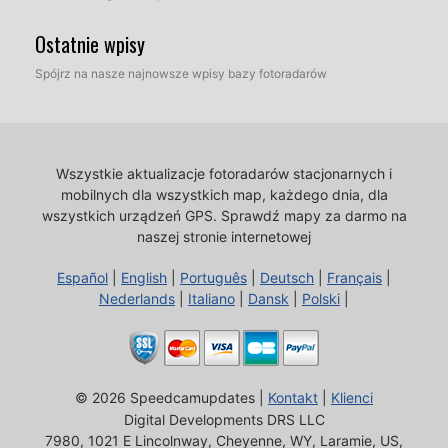
Ostatnie wpisy
Spójrz na nasze najnowsze wpisy bazy fotoradarów
Wszystkie aktualizacje fotoradarów stacjonarnych i
mobilnych dla wszystkich map, każdego dnia, dla
wszystkich urządzeń GPS.
Sprawdź mapy za darmo na
naszej stronie internetowej
Español
|
English
|
Português
|
Deutsch
|
Français
|
Nederlands
|
Italiano
|
Dansk
|
Polski
|
© 2026 Speedcamupdates |
Kontakt
|
Klienci
Digital Developments DRS LLC
7980, 1021 E Lincolnway, Cheyenne, WY, Laramie, US,