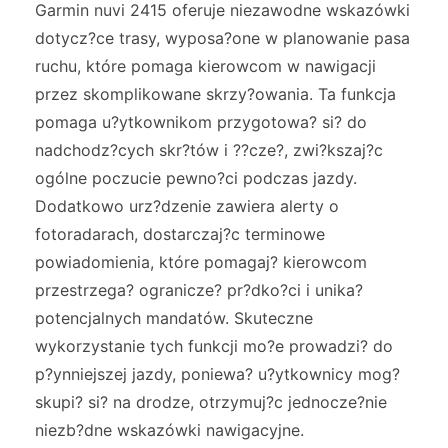
Garmin nuvi 2415 oferuje niezawodne wskazówki
dotycz?ce trasy, wyposa?one w planowanie pasa
ruchu, które pomaga kierowcom w nawigacji
przez skomplikowane skrzy?owania. Ta funkcja
pomaga u?ytkownikom przygotowa? si? do
nadchodz?cych skr?tów i ??cze?, zwi?kszaj?c
ogólne poczucie pewno?ci podczas jazdy.
Dodatkowo urz?dzenie zawiera alerty o
fotoradarach, dostarczaj?c terminowe
powiadomienia, które pomagaj? kierowcom
przestrzega? ogranicze? pr?dko?ci i unika?
potencjalnych mandatów. Skuteczne
wykorzystanie tych funkcji mo?e prowadzi? do
p?ynniejszej jazdy, poniewa? u?ytkownicy mog?
skupi? si? na drodze, otrzymuj?c jednocze?nie
niezb?dne wskazówki nawigacyjne.