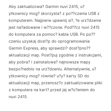
Aby zaktualizowa? Garmin nuvi 2415, u?
ytkownicy mog? skorzysta? z po??czenia USB z
komputerem. Najpierw upewnij si?, ?e urz?dzenie
jest na?adowane i w??czone. Pod??cz nuvi 2415
do komputera za pomoc? kabla USB. Po po??
czeniu uzyskaj dost?p do oprogramowania
Garmin Express, aby sprawdzi? dost?pno??
aktualizacji map. Post?puj zgodnie z instrukcjami,
aby pobra? i zainstalowa? najnowsze mapy
bezpo?rednio na urz?dzeniu. Alternatywnie, u?
ytkownicy mog? równie? u?y? karty SD do
aktualizacji map, przenosz?c zaktualizowane pliki
z komputera na kart? przed jej w?o?eniem do
nuvi 2415.