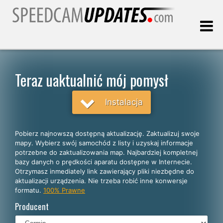
Ostatnia aktualizacja:
09.08.2026
Teraz uaktualnić mój pomysł
Klienci
Instalacja
WYBIERZ SWÓJ JĘZYK
Pobierz najnowszą dostępną aktualizację. Zaktualizuj swoje
mapy. Wybierz swój samochód z listy i uzyskaj informacje
Polski
potrzebne do zaktualizowania map. Najbardziej kompletnej
bazy danych o prędkości aparatu dostępne w Internecie.
English
Otrzymasz inmediately link zawierający pliki niezbędne do
aktualizacji urządzenia. Nie trzeba robić inne konwersje
Español
formatu.
100% Prawne
Português
Producent
Deutsch