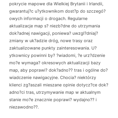
pokrycie mapowe dla Wielkiej Brytanii i Irlandii,
gwarantuj?c u?ytkownikom dost?p do szczegó?
owych informacji o drogach. Regularne
aktualizacje map s? niezb?dne do utrzymania
dok?adnej nawigacji, poniewa? uwzgl?dniaj?
zmiany w uk?adzie dróg, nowe trasy oraz
zaktualizowane punkty zainteresowania. U?
ytkownicy powinni by? ?wiadomi, ?e urz?dzenie
mo?e wymaga? okresowych aktualizacji bazy
map, aby poprawi? dok?adno?? tras i ogólne do?
wiadczenie nawigacyjne. Chocia? niektórzy
klienci zg?aszali mieszane opinie dotycz?ce dok?
adno?ci tras, utrzymywanie map w aktualnym
stanie mo?e znacznie poprawi? wydajno?? i
niezawodno??.