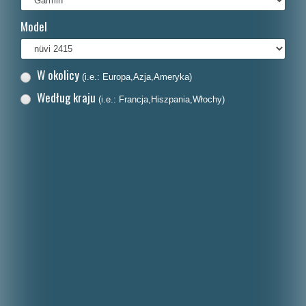
Français
Model
Italiano
Nederlands
W okolicy
(i.e.: Europa,Azja,Ameryka)
Dansk
Według kraju
(i.e.: Francja,Hiszpania,Włochy)