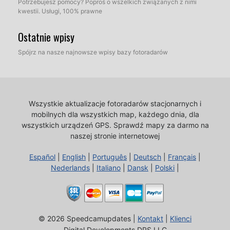
Potrzebujesz pomocy? Poproś o wszelkich związanych z nimi
kwestii. Usługi, 100% prawne
Ostatnie wpisy
Spójrz na nasze najnowsze wpisy bazy fotoradarów
Wszystkie aktualizacje fotoradarów stacjonarnych i
mobilnych dla wszystkich map, każdego dnia, dla
wszystkich urządzeń GPS.
Sprawdź mapy za darmo na
naszej stronie internetowej
Español
|
English
|
Português
|
Deutsch
|
Français
|
Nederlands
|
Italiano
|
Dansk
|
Polski
|
© 2026 Speedcamupdates |
Kontakt
|
Klienci
Digital Developments DRS LLC