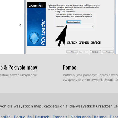
Tak, jak wyjaśniono wcześniej, wybierz folder docelo
ać & Pokrycie mapy
Pomoc
naszej bazy danych. Teraz możesz wybrać między try
 zaktualizować urządzenie
Potrzebujesz pomocy? Poproś o wsz
związanych z nimi kwestii. Usługi, 
lnych dla wszystkich map, każdego dnia, dla wszystkich urządzeń G
English
|
Português
|
Deutsch
|
Français
|
Nederlands
|
Italiano
|
Dan