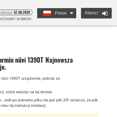
tualizacja:
07.08.2026
Klienci
Polski
j Europie i na świecie.
armin nüvi 1390T
Najnowsza
je.
in nüvi 1390T urządzenie, pobrać ze
, które widzisz na tej stronie.
eśli po pobraniu pliku nie jest plik ZIP oznacza, że plik
u tej instrukcji instalacji.