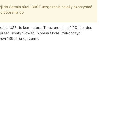
cji do Garmin nüvi 1390T urządzenia należy skorzystać
 do pobrania go.
kabla USB do komputera. Teraz uruchomić POI Loader.
ki przed. Kontynuować Express Mode i zakończyć
 nüvi 1390T urządzenia.