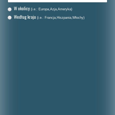
W okolicy
(i.e.: Europa,Azja,Ameryka)
Według kraju
(i.e.: Francja,Hiszpania,Włochy)