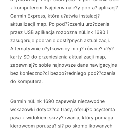
z komputerem. Najpierw nale?y pobra? aplikacj?
Garmin Express, która u?atwia instalacj?
aktualizacji map. Po pod??czeniu urz?dzenia
przez USB aplikacja rozpozna nüLink 1690 i
zasugeruje pobranie dost?pnych aktualizacji.
Alternatywnie u?ytkownicy mog? równie? u?y?
karty SD do przeniesienia aktualizacji map,
zapewniaj?c sobie najnowsze dane nawigacyjne
bez konieczno?ci bezpo?redniego pod??czania
do komputera.
Garmin nüLink 1690 zapewnia niezawodne
wskazówki dotycz?ce trasy, oferuj?c asystenta
pasa z widokiem skrzy?owania, który pomaga
kierowcom porusza? si? po skomplikowanych