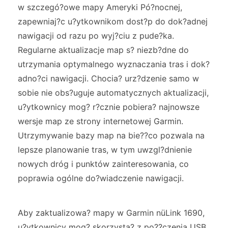
w szczegó?owe mapy Ameryki Pó?nocnej,
zapewniaj?c u?ytkownikom dost?p do dok?adnej
nawigacji od razu po wyj?ciu z pude?ka.
Regularne aktualizacje map s? niezb?dne do
utrzymania optymalnego wyznaczania tras i dok?
adno?ci nawigacji. Chocia? urz?dzenie samo w
sobie nie obs?uguje automatycznych aktualizacji,
u?ytkownicy mog? r?cznie pobiera? najnowsze
wersje map ze strony internetowej Garmin.
Utrzymywanie bazy map na bie??co pozwala na
lepsze planowanie tras, w tym uwzgl?dnienie
nowych dróg i punktów zainteresowania, co
poprawia ogólne do?wiadczenie nawigacji.
Aby zaktualizowa? mapy w Garmin nüLink 1690,
u?ytkownicy mog? skorzysta? z po??czenia USB