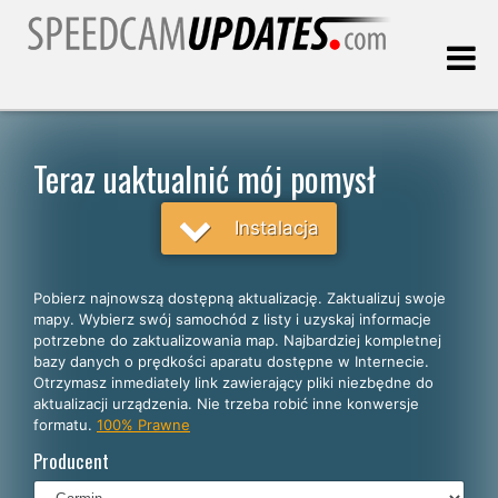
Ostatnia aktualizacja:
06.08.2026
Teraz uaktualnić mój pomysł
Klienci
Instalacja
WYBIERZ SWÓJ JĘZYK
Pobierz najnowszą dostępną aktualizację. Zaktualizuj swoje
mapy. Wybierz swój samochód z listy i uzyskaj informacje
Polski
potrzebne do zaktualizowania map. Najbardziej kompletnej
bazy danych o prędkości aparatu dostępne w Internecie.
English
Otrzymasz inmediately link zawierający pliki niezbędne do
aktualizacji urządzenia. Nie trzeba robić inne konwersje
Español
formatu.
100% Prawne
Português
Producent
Deutsch