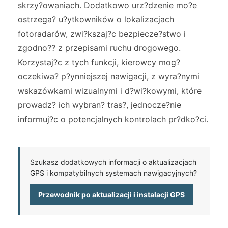
skrzy?owaniach. Dodatkowo urz?dzenie mo?e
ostrzega? u?ytkowników o lokalizacjach
fotoradarów, zwi?kszaj?c bezpiecze?stwo i
zgodno?? z przepisami ruchu drogowego.
Korzystaj?c z tych funkcji, kierowcy mog?
oczekiwa? p?ynniejszej nawigacji, z wyra?nymi
wskazówkami wizualnymi i d?wi?kowymi, które
prowadz? ich wybran? tras?, jednocze?nie
informuj?c o potencjalnych kontrolach pr?dko?ci.
Szukasz dodatkowych informacji o aktualizacjach
GPS i kompatybilnych systemach nawigacyjnych?
Przewodnik po aktualizacji i instalacji GPS