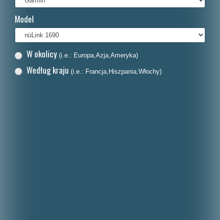
Français
Model
Italiano
Nederlands
W okolicy
(i.e.: Europa,Azja,Ameryka)
Dansk
Według kraju
(i.e.: Francja,Hiszpania,Włochy)