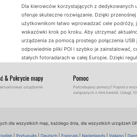
Dla kierowców korzystających z dedykowanych 
oferuje skuteczne rozwiązanie. Dzięki przenośnej
użytkownikom łatwo wprowadzać cele podróży, 
wskazówki krok po kroku. Aby utrzymać aktualnoś
urządzenia za pomocą prostego połączenia USB j
odpowiednie pliki POI i szybko je zainstalować, 
stałych fotoradarach w całej Europie. Dzięki re
efektywnie pokonywać trasy, jednocześnie przest
ać & Pokrycie mapy
Pomoc
Podróżowanie po Europie samochodem może być
 zaktualizować urządzenie
Potrzebujesz pomocy? Poproś o wsz
związanych z nimi kwestii. Usługi, 
zwłaszcza korzystając z TomTom GO 550 LIVE do 
wskazówki i informuje o lokalizacjach fotorada
tych kamerach jest kluczowe dla bezpiecznej jaz
komputera przez USB, aby pobrać nowe pliki POI. 
lnych dla wszystkich map, każdego dnia, dla wszystkich urządzeń G
cieszeniu się malowniczymi trasami oraz zabytka
English
|
Português
|
Deutsch
|
Français
|
Nederlands
|
Italiano
|
Dan