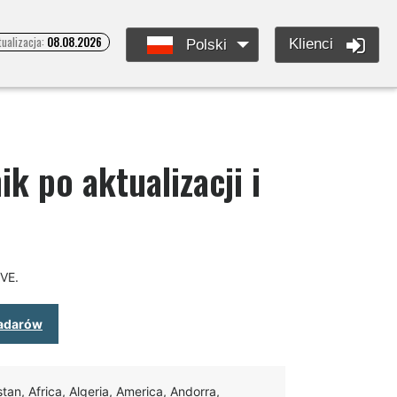
tualizacja:
08.08.2026
Klienci
Polski
k po aktualizacji i
IVE.
oradarów
an, Africa, Algeria, America, Andorra,