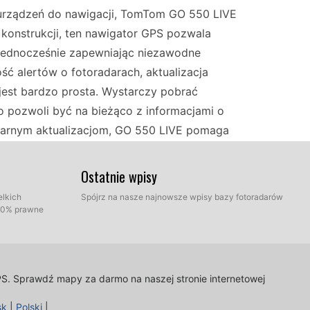
urządzeń do nawigacji, TomTom GO 550 LIVE
 konstrukcji, ten nawigator GPS pozwala
jednocześnie zapewniając niezawodne
ć alertów o fotoradarach, aktualizacja
est bardzo prosta. Wystarczy pobrać
co pozwoli być na bieżąco z informacjami o
gularnym aktualizacjom, GO 550 LIVE pomaga
rzegając lokalnych ograniczeń prędkości.
Ostatnie wpisy
 satysfakcjonującym doświadczeniem,
elkich
Spójrz na nasze najnowsze wpisy bazy fotoradarów
100% prawne
nawigacji. To urządzenie zapewnia jasne
rów podczas podróży. Aktualizowanie danych o
dy; wystarczy podłączyć urządzenie do
Proces ten jest prosty i pozwala skupić się na
PS.
Sprawdź mapy za darmo na naszej stronie internetowej
mi Europy, mając pewność, że jesteś na bieżąco z
sk
|
Polski
|