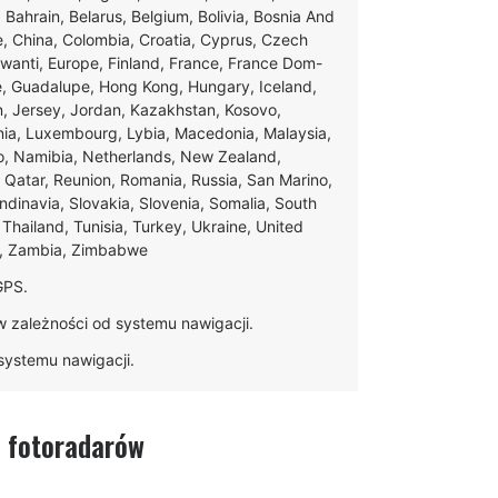
, Bahrain, Belarus, Belgium, Bolivia, Bosnia And
e, China, Colombia, Croatia, Cyprus, Czech
swanti, Europe, Finland, France, France Dom-
ce, Guadalupe, Hong Kong, Hungary, Iceland,
apan, Jersey, Jordan, Kazakhstan, Kosovo,
ania, Luxembourg, Lybia, Macedonia, Malaysia,
o, Namibia, Netherlands, New Zealand,
 Qatar, Reunion, Romania, Russia, San Marino,
andinavia, Slovakia, Slovenia, Somalia, South
Thailand, Tunisia, Turkey, Ukraine, United
e, Zambia, Zimbabwe
GPS.
w zależności od systemu nawigacji.
o systemu nawigacji.
i fotoradarów