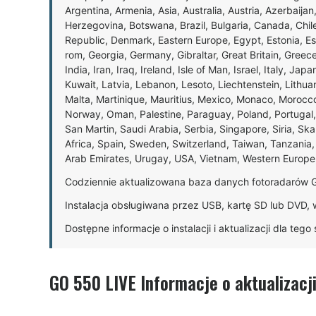
Argentina, Armenia, Asia, Australia, Austria, Azerbaijan
Herzegovina, Botswana, Brazil, Bulgaria, Canada, Chil
Republic, Denmark, Eastern Europe, Egypt, Estonia, E
rom, Georgia, Germany, Gibraltar, Great Britain, Gree
India, Iran, Iraq, Ireland, Isle of Man, Israel, Italy, J
Kuwait, Latvia, Lebanon, Lesoto, Liechtenstein, Lithu
Malta, Martinique, Mauritius, Mexico, Monaco, Morocc
Norway, Oman, Palestine, Paraguay, Poland, Portugal,
San Martin, Saudi Arabia, Serbia, Singapore, Siria, Sk
Africa, Spain, Sweden, Switzerland, Taiwan, Tanzania, 
Arab Emirates, Urugay, USA, Vietnam, Western Europ
Codziennie aktualizowana baza danych fotoradarów 
Instalacja obsługiwana przez USB, kartę SD lub DVD, 
Dostępne informacje o instalacji i aktualizacji dla teg
GO 550 LIVE Informacje o aktualizacj