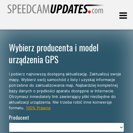
Ostatnia aktualizacja:
08.08.2026
Wybierz producenta i model
urządzenia GPS
Klienci
i pobierz najnowszą dostępną aktualizację. Zaktualizuj swoje
WYBIERZ SWÓJ JĘZYK
mapy. Wybierz swój samochód z listy i uzyskaj informacje
potrzebne do zaktualizowania map. Najbardziej kompletnej
Polski
bazy danych o prędkości aparatu dostępne w Internecie.
Otrzymasz inmediately link zawierający pliki niezbędne do
English
aktualizacji urządzenia. Nie trzeba robić inne konwersje
formatu.
100% Prawne
Español
Producent
Português
Deutsch