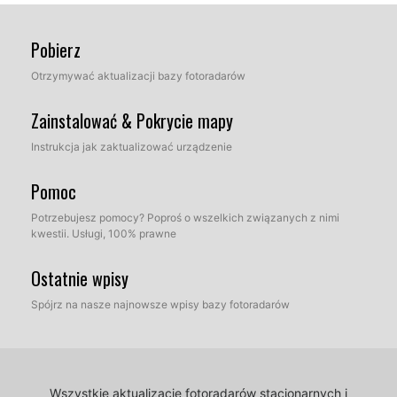
Pobierz
Otrzymywać aktualizacji bazy fotoradarów
Zainstalować & Pokrycie mapy
Instrukcja jak zaktualizować urządzenie
Pomoc
Potrzebujesz pomocy? Poproś o wszelkich związanych z nimi
kwestii. Usługi, 100% prawne
Ostatnie wpisy
Spójrz na nasze najnowsze wpisy bazy fotoradarów
Wszystkie aktualizacje fotoradarów stacjonarnych i