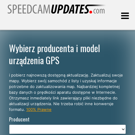
Ostatnia aktualizacja:
07.08.2026
Wybierz producenta i model
urządzenia GPS
Klienci
i pobierz najnowszą dostępną aktualizację. Zaktualizuj swoje
WYBIERZ SWÓJ JĘZYK
mapy. Wybierz swój samochód z listy i uzyskaj informacje
potrzebne do zaktualizowania map. Najbardziej kompletnej
Polski
bazy danych o prędkości aparatu dostępne w Internecie.
Otrzymasz inmediately link zawierający pliki niezbędne do
English
aktualizacji urządzenia. Nie trzeba robić inne konwersje
formatu.
100% Prawne
Español
Producent
Português
Deutsch