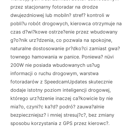
przez stacjonarny fotoradar na drodze
dwujezdniowej lub mobiln? stref? kontroli w
pobli?u robót drogowych, kierowca otrzymuje na
czas d?wi?kowe ostrze?enie przez wbudowany
g?o?nik urz?dzenia, co pozwala na spokojne,
naturalne dostosowanie pr?dko?ci zamiast gwa?
townego hamowania w panice. Poniewa? nüvi
200W nie posiada wbudowanych us?ug
informacji o ruchu drogowym, warstwa
fotoradarów z SpeedcamUpdates skutecznie
dodaje istotny poziom inteligencji drogowej,
którego urz?dzenie inaczej ca?kowicie by nie
mia?o, czyni?c ka?d? podró? zauwa?alnie
bezpieczniejsz? i mniej stresuj?c?, bez zmiany
sposobu korzystania z GPS przez kierowc?.