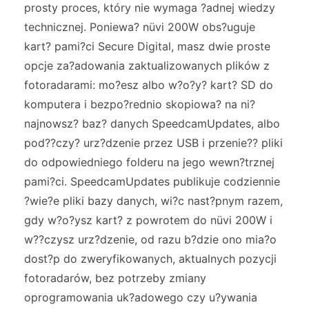
prosty proces, który nie wymaga ?adnej wiedzy
technicznej. Poniewa? nüvi 200W obs?uguje
kart? pami?ci Secure Digital, masz dwie proste
opcje za?adowania zaktualizowanych plików z
fotoradarami: mo?esz albo w?o?y? kart? SD do
komputera i bezpo?rednio skopiowa? na ni?
najnowsz? baz? danych SpeedcamUpdates, albo
pod??czy? urz?dzenie przez USB i przenie?? pliki
do odpowiedniego folderu na jego wewn?trznej
pami?ci. SpeedcamUpdates publikuje codziennie
?wie?e pliki bazy danych, wi?c nast?pnym razem,
gdy w?o?ysz kart? z powrotem do nüvi 200W i
w??czysz urz?dzenie, od razu b?dzie ono mia?o
dost?p do zweryfikowanych, aktualnych pozycji
fotoradarów, bez potrzeby zmiany
oprogramowania uk?adowego czy u?ywania