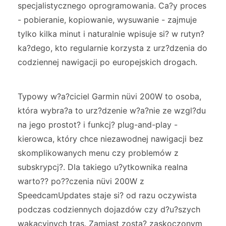
specjalistycznego oprogramowania. Ca?y proces
- pobieranie, kopiowanie, wysuwanie - zajmuje
tylko kilka minut i naturalnie wpisuje si? w rutyn?
ka?dego, kto regularnie korzysta z urz?dzenia do
codziennej nawigacji po europejskich drogach.
Typowy w?a?ciciel Garmin nüvi 200W to osoba,
która wybra?a to urz?dzenie w?a?nie ze wzgl?du
na jego prostot? i funkcj? plug-and-play -
kierowca, który chce niezawodnej nawigacji bez
skomplikowanych menu czy problemów z
subskrypcj?. Dla takiego u?ytkownika realna
warto?? po??czenia nüvi 200W z
SpeedcamUpdates staje si? od razu oczywista
podczas codziennych dojazdów czy d?u?szych
wakacyjnych tras. Zamiast zosta? zaskoczonym