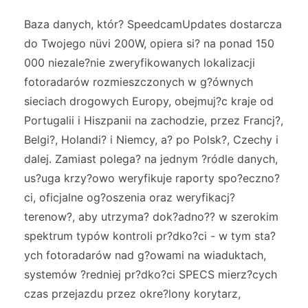
Baza danych, któr? SpeedcamUpdates dostarcza
do Twojego nüvi 200W, opiera si? na ponad 150
000 niezale?nie zweryfikowanych lokalizacji
fotoradarów rozmieszczonych w g?ównych
sieciach drogowych Europy, obejmuj?c kraje od
Portugalii i Hiszpanii na zachodzie, przez Francj?,
Belgi?, Holandi? i Niemcy, a? po Polsk?, Czechy i
dalej. Zamiast polega? na jednym ?ródle danych,
us?uga krzy?owo weryfikuje raporty spo?eczno?
ci, oficjalne og?oszenia oraz weryfikacj?
terenow?, aby utrzyma? dok?adno?? w szerokim
spektrum typów kontroli pr?dko?ci - w tym sta?
ych fotoradarów nad g?owami na wiaduktach,
systemów ?redniej pr?dko?ci SPECS mierz?cych
czas przejazdu przez okre?lony korytarz,