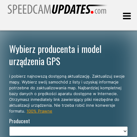
Ostatnia aktualizacja:
06.08.2026
Wybierz producenta i model
urządzenia GPS
Klienci
i pobierz najnowszą dostępną aktualizację. Zaktualizuj swoje
WYBIERZ SWÓJ JĘZYK
mapy. Wybierz swój samochód z listy i uzyskaj informacje
potrzebne do zaktualizowania map. Najbardziej kompletnej
Polski
bazy danych o prędkości aparatu dostępne w Internecie.
Otrzymasz inmediately link zawierający pliki niezbędne do
English
aktualizacji urządzenia. Nie trzeba robić inne konwersje
formatu.
100% Prawne
Español
Producent
Português
Deutsch