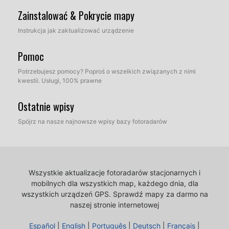
Zainstalować & Pokrycie mapy
Instrukcja jak zaktualizować urządzenie
Pomoc
Potrzebujesz pomocy? Poproś o wszelkich związanych z nimi
kwestii. Usługi, 100% prawne
Ostatnie wpisy
Spójrz na nasze najnowsze wpisy bazy fotoradarów
Wszystkie aktualizacje fotoradarów stacjonarnych i
mobilnych dla wszystkich map, każdego dnia, dla
wszystkich urządzeń GPS.
Sprawdź mapy za darmo na
naszej stronie internetowej
Español
|
English
|
Português
|
Deutsch
|
Français
|