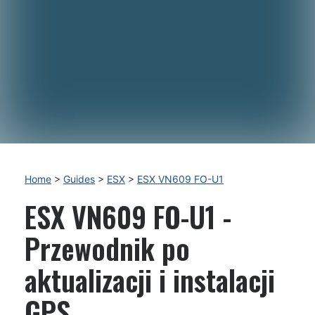
Home
>
Guides
>
ESX
>
ESX VN609 FO-U1
ESX VN609 FO-U1 -
Przewodnik po
aktualizacji i instalacji
GPS