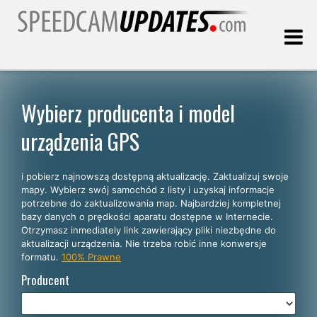
Ostatnia aktualizacja:
09.08.2026
Wybierz producenta i model
urządzenia GPS
Klienci
i pobierz najnowszą dostępną aktualizację. Zaktualizuj swoje
WYBIERZ SWÓJ JĘZYK
mapy. Wybierz swój samochód z listy i uzyskaj informacje
potrzebne do zaktualizowania map. Najbardziej kompletnej
Polski
bazy danych o prędkości aparatu dostępne w Internecie.
Otrzymasz inmediately link zawierający pliki niezbędne do
English
aktualizacji urządzenia. Nie trzeba robić inne konwersje
formatu.
100% Prawne
Español
Producent
Português
Deutsch