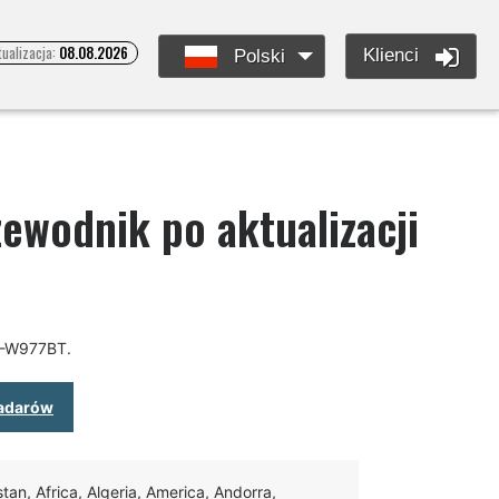
tualizacja:
08.08.2026
Klienci
Polski
ewodnik po aktualizacji
NE-W977BT.
oradarów
an, Africa, Algeria, America, Andorra,