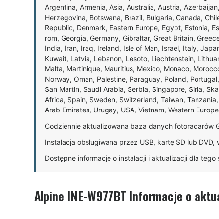
Argentina, Armenia, Asia, Australia, Austria, Azerbaijan
Herzegovina, Botswana, Brazil, Bulgaria, Canada, Chil
Republic, Denmark, Eastern Europe, Egypt, Estonia, E
rom, Georgia, Germany, Gibraltar, Great Britain, Gree
India, Iran, Iraq, Ireland, Isle of Man, Israel, Italy, J
Kuwait, Latvia, Lebanon, Lesoto, Liechtenstein, Lithu
Malta, Martinique, Mauritius, Mexico, Monaco, Morocc
Norway, Oman, Palestine, Paraguay, Poland, Portugal,
San Martin, Saudi Arabia, Serbia, Singapore, Siria, Sk
Africa, Spain, Sweden, Switzerland, Taiwan, Tanzania, 
Arab Emirates, Urugay, USA, Vietnam, Western Europ
Codziennie aktualizowana baza danych fotoradarów 
Instalacja obsługiwana przez USB, kartę SD lub DVD, 
Dostępne informacje o instalacji i aktualizacji dla teg
Alpine INE-W977BT Informacje o aktua