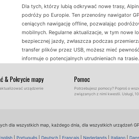
Dla tych, którzy lubią odkrywać nowe trasy, Al
podróży po Europie. Ten przenośny nawigator G
ceniących nawigację offline, pozwalając podróż
mobilnych. Regularne aktualizacje, w tym nowe lo
bezpiecznej jazdy, zwłaszcza podczas przemierz
transfer plików przez USB, możesz mieć pewność,
informuje o potencjalnych utrudnieniach na trasie
klasycznemu GPS-owi, który poprowadzi Cię prz
ać & Pokrycie mapy
Pomoc
Przy wyborze GPS do pojazdu kluczowa jest kom
 zaktualizować urządzenie
Potrzebujesz pomocy? Poproś o wsz
związanych z nimi kwestii. Usługi, 
bezproblemowo z różnymi systemami, co czyni 
preferujących samodzielną nawigację. Jego funkcj
połączenia z internetem, co jest korzystne pod
zasięgu. Regularne aktualizacje fotoradarów mo
lnych dla wszystkich map, każdego dnia, dla wszystkich urządzeń G
ręcznego transferu plików przez USB, co zapewn
English
|
Português
|
Deutsch
|
Français
|
Nederlands
|
Italiano
|
Dan