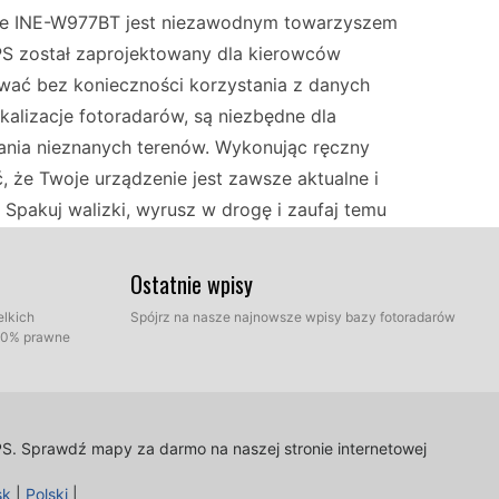
pine INE-W977BT jest niezawodnym towarzyszem
PS został zaprojektowany dla kierowców
ować bez konieczności korzystania z danych
kalizacje fotoradarów, są niezbędne dla
ania nieznanych terenów. Wykonując ręczny
 że Twoje urządzenie jest zawsze aktualne i
. Spakuj walizki, wyrusz w drogę i zaufaj temu
ez różnorodne krajobrazy Europy.
Ostatnie wpisy
patybilność. Alpine INE-W977BT działa
elkich
Spójrz na nasze najnowsze wpisy bazy fotoradarów
100% prawne
go doskonałym wyborem dla kierowców
e offline oznaczają, że nie potrzebujesz stałego
czas podróży przez obszary o ograniczonym
żna łatwo zarządzać za pomocą prostego,
PS.
Sprawdź mapy za darmo na naszej stronie internetowej
ia niezawodność urządzenia na wszystkich
sk
|
Polski
|