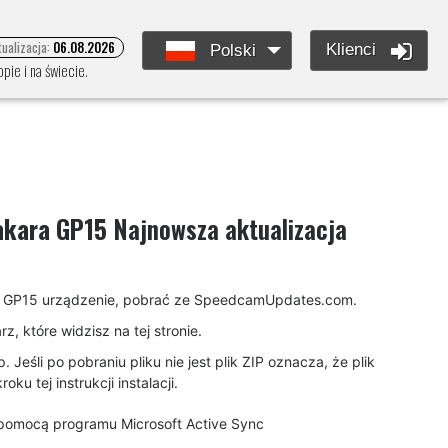
tualizacja:
06.08.2026
Klienci
Polski
pie i na świecie.
akara GP15
Najnowsza aktualizacja
kara GP15 urządzenie, pobrać ze SpeedcamUpdates.com.
, które widzisz na tej stronie.
eśli po pobraniu pliku nie jest plik ZIP oznacza, że plik
u tej instrukcji instalacji.
pomocą programu Microsoft Active Sync