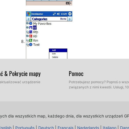
ać & Pokrycie mapy
Pomoc
 zaktualizować urządzenie
Potrzebujesz pomocy? Poproś o wsz
związanych z nimi kwestii. Usługi, 
lnych dla wszystkich map, każdego dnia, dla wszystkich urządzeń G
English
|
Português
|
Deutsch
|
Français
|
Nederlands
|
Italiano
|
Dan