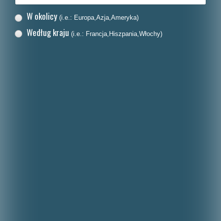
W okolicy
(i.e.: Europa,Azja,Ameryka)
Według kraju
(i.e.: Francja,Hiszpania,Włochy)