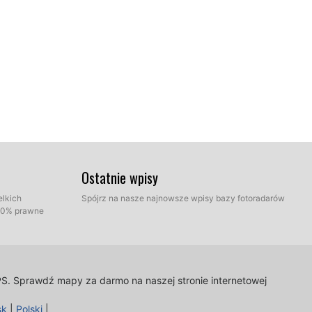
Ostatnie wpisy
elkich
Spójrz na nasze najnowsze wpisy bazy fotoradarów
100% prawne
PS.
Sprawdź mapy za darmo na naszej stronie internetowej
sk
|
Polski
|