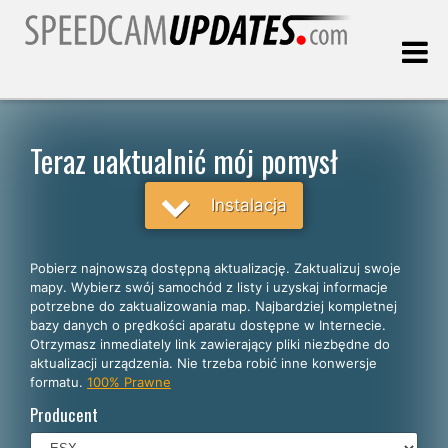
Ostatnia aktualizacja:
07.08.2026
Teraz uaktualnić mój pomysł
Klienci
Instalacja
WYBIERZ SWÓJ JĘZYK
Pobierz najnowszą dostępną aktualizację. Zaktualizuj swoje
mapy. Wybierz swój samochód z listy i uzyskaj informacje
Polski
potrzebne do zaktualizowania map. Najbardziej kompletnej
bazy danych o prędkości aparatu dostępne w Internecie.
English
Otrzymasz inmediately link zawierający pliki niezbędne do
aktualizacji urządzenia. Nie trzeba robić inne konwersje
Español
formatu.
100% Prawne
Português
Producent
Deutsch