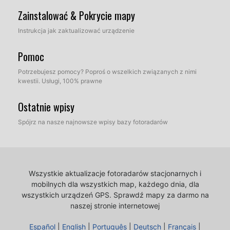
Zainstalować & Pokrycie mapy
Instrukcja jak zaktualizować urządzenie
Pomoc
Potrzebujesz pomocy? Poproś o wszelkich związanych z nimi
kwestii. Usługi, 100% prawne
Ostatnie wpisy
Spójrz na nasze najnowsze wpisy bazy fotoradarów
Wszystkie aktualizacje fotoradarów stacjonarnych i
mobilnych dla wszystkich map, każdego dnia, dla
wszystkich urządzeń GPS.
Sprawdź mapy za darmo na
naszej stronie internetowej
Español
|
English
|
Português
|
Deutsch
|
Français
|