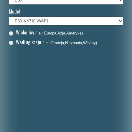
Français
Model
Italiano
Nederlands
W okolicy
(i.e.: Europa,Azja,Ameryka)
Dansk
Według kraju
(i.e.: Francja,Hiszpania,Włochy)