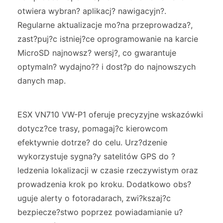
otwiera wybran? aplikacj? nawigacyjn?.
Regularne aktualizacje mo?na przeprowadza?,
zast?puj?c istniej?ce oprogramowanie na karcie
MicroSD najnowsz? wersj?, co gwarantuje
optymaln? wydajno?? i dost?p do najnowszych
danych map.
ESX VN710 VW-P1 oferuje precyzyjne wskazówki
dotycz?ce trasy, pomagaj?c kierowcom
efektywnie dotrze? do celu. Urz?dzenie
wykorzystuje sygna?y satelitów GPS do ?
ledzenia lokalizacji w czasie rzeczywistym oraz
prowadzenia krok po kroku. Dodatkowo obs?
uguje alerty o fotoradarach, zwi?kszaj?c
bezpiecze?stwo poprzez powiadamianie u?