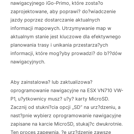
nawigacyjnego iGo-Primo, które zosta?o
zaprojektowane, aby poprawi? do?wiadczenie
jazdy poprzez dostarczanie aktualnych
informacji mapowych. Utrzymywanie map w
aktualnym stanie jest kluczowe dla efektywnego
planowania trasy i unikania przestarza?ych
informacji, które mog?yby prowadzi? do b??dów
nawigacyjnych.
Aby zainstalowa? lub zaktualizowa?
oprogramowanie nawigacyjne na ESX VN710 VW-
P1, u?ytkownicy musz? u?y? karty MicroSD.
Zacznij od stukni?cia opcji „SD” na urz?dzeniu, a
nast?pnie wybierz oprogramowanie nawigacyjne
zapisane na karcie MicroSD, stukaj?c dwukrotnie.
Ten proces zapewnia, ?e urz?dzenie zawsze