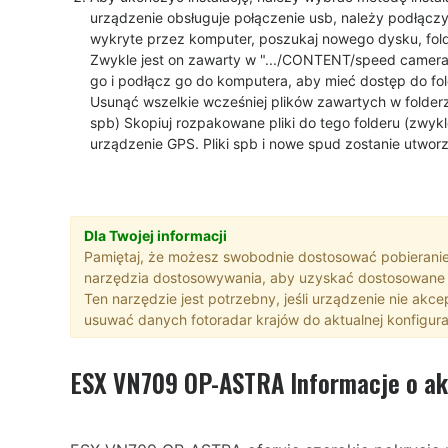
urządzenie obsługuje połączenie usb, należy podłącz
wykryte przez komputer, poszukaj nowego dysku, fol
Zwykle jest on zawarty w ".../CONTENT/speed cameram
go i podłącz go do komputera, aby mieć dostęp do fo
Usunąć wszelkie wcześniej plików zawartych w folderze
spb) Skopiuj rozpakowane pliki do tego folderu (zwyk
urządzenie GPS. Pliki spb i nowe spud zostanie utwor
Dla Twojej informacji
Pamiętaj, że możesz swobodnie dostosować pobieranie
narzędzia dostosowywania, aby uzyskać dostosowane 
Ten narzędzie jest potrzebny, jeśli urządzenie nie akce
usuwać danych fotoradar krajów do aktualnej konfigurac
ESX VN709 OP-ASTRA Informacje o akt