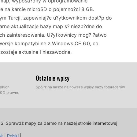
e map, wyposa?ony w oprogramowanie
e na karcie microSD o pojemno?ci 8 GB.
ym Turcji, zapewniaj?c u?ytkownikom dost?p do
arne aktualizacje bazy map s? niezb?dne do
tach zainteresowania. U?ytkownicy mog? ?atwo
wersje kompatybilne z Windows CE 6.0, co
zostaje aktualne i niezawodne.
ESX VN709 OP-ASTRA jest prosta. U?ytkownicy
Ostatnie wpisy
nia USB lub bezpo?rednio przez kart? microSD.
elkich
Spójrz na nasze najnowsze wpisy bazy fotoradarów
ra? najnowsze pliki map i przenie?? je na kart?
100% prawne
zenia, oprogramowanie nawigacyjne rozpozna
rzyjazny dla u?ytkownika proces zapewnia, ?e
a bie??co przy minimalnym wysi?ku.
PS.
Sprawdź mapy za darmo na naszej stronie internetowej
sk
|
Polski
|
ówki dotycz?ce trasy, wykorzystuj?c