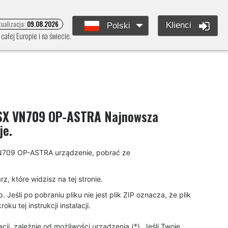
tualizacja:
09.08.2026
Klienci
Polski
ałej Europie i na świecie.
SX VN709 OP-ASTRA
Najnowsza
je.
 VN709 OP-ASTRA urządzenie, pobrać ze
, które widzisz na tej stronie.
eśli po pobraniu pliku nie jest plik ZIP oznacza, że plik
u tej instrukcji instalacji.
ji, zależnie od możliwości urządzenia (*). Jeśli Twoje