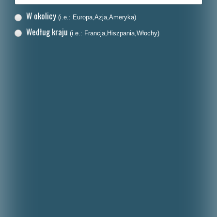
W okolicy
(i.e.: Europa,Azja,Ameryka)
Według kraju
(i.e.: Francja,Hiszpania,Włochy)