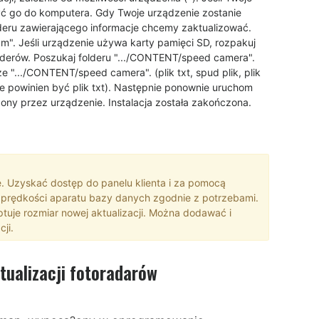
yć go do komputera. Gdy Twoje urządzenie zostanie
deru zawierającego informacje chcemy zaktualizować.
". Jeśli urządzenie używa karty pamięci SD, rozpakuj
lderów. Poszukaj folderu ".../CONTENT/speed camera".
 ".../CONTENT/speed camera". (plik txt, spud plik, plik
le powinien być plik txt). Następnie ponownie uruchom
zony przez urządzenie. Instalacja została zakończona.
. Uzyskać dostęp do panelu klienta i za pomocą
prędkości aparatu bazy danych zgodnie z potrzebami.
ptuje rozmiar nowej aktualizacji. Można dodawać i
ji.
ualizacji fotoradarów