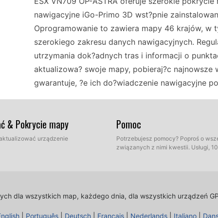
ESX VN709 OP-ASTRA oferuje szerokie pokryci
nawigacyjne iGo-Primo 3D wst?pnie zainstalowan
Oprogramowanie to zawiera mapy 46 krajów, w t
szerokiego zakresu danych nawigacyjnych. Regul
utrzymania dok?adnych tras i informacji o punk
aktualizowa? swoje mapy, pobieraj?c najnowsze 
gwarantuje, ?e ich do?wiadczenie nawigacyjne po
Aktualizacja oprogramowania nawigacyjnego w 
ać & Pokrycie mapy
Pomoc
mog? instalowa? aktualizacje za pomoc? po??cze
 zaktualizować urządzenie
Potrzebujesz pomocy? Poproś o wsz
Aby rozpocz?? proces aktualizacji, wystarczy pob
związanych z nimi kwestii. Usługi, 
microSD. Po ponownym w?o?eniu karty do urz?d
nowe mapy i bezproblemowo je zintegruje. Ten p
kierowcy mog? utrzymywa? system nawigacyjny n
lnych dla wszystkich map, każdego dnia, dla wszystkich urządzeń G
English
|
Português
|
Deutsch
|
Français
|
Nederlands
|
Italiano
|
Dan
ESX VN709 OP-ASTRA zapewnia niezawodne wskaz