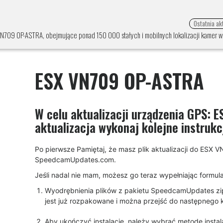
Ostatnia ak
VN709 OP-ASTRA, obejmujące ponad 150 000 stałych i mobilnych lokalizacji kamer w c
ESX VN709 OP-ASTRA
W celu aktualizacji urządzenia GPS:
E
aktualizacja wykonaj kolejne instrukc
Po pierwsze Pamiętaj, że masz plik aktualizacji do ESX
SpeedcamUpdates.com.
Jeśli nadal nie mam, możesz go teraz wypełniając formularz
Wyodrębnienia plików z pakietu SpeedcamUpdates zip. J
jest już rozpakowane i można przejść do następnego krok
Aby ukończyć instalację, należy wybrać metodę instalac