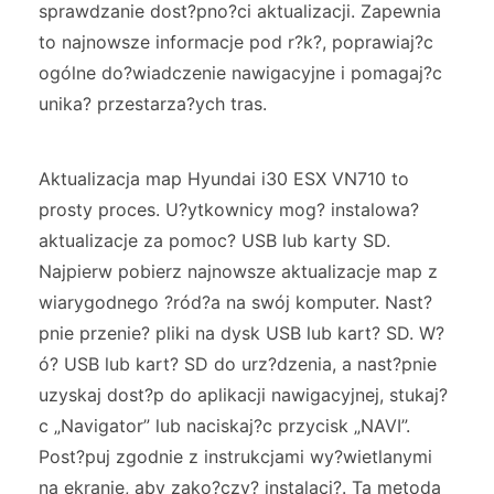
sprawdzanie dost?pno?ci aktualizacji. Zapewnia
to najnowsze informacje pod r?k?, poprawiaj?c
ogólne do?wiadczenie nawigacyjne i pomagaj?c
unika? przestarza?ych tras.
Aktualizacja map Hyundai i30 ESX VN710 to
prosty proces. U?ytkownicy mog? instalowa?
aktualizacje za pomoc? USB lub karty SD.
Najpierw pobierz najnowsze aktualizacje map z
wiarygodnego ?ród?a na swój komputer. Nast?
pnie przenie? pliki na dysk USB lub kart? SD. W?
ó? USB lub kart? SD do urz?dzenia, a nast?pnie
uzyskaj dost?p do aplikacji nawigacyjnej, stukaj?
c „Navigator” lub naciskaj?c przycisk „NAVI”.
Post?puj zgodnie z instrukcjami wy?wietlanymi
na ekranie, aby zako?czy? instalacj?. Ta metoda