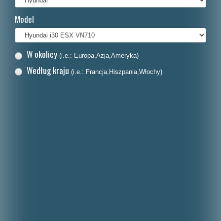
Français
Model
Italiano
Nederlands
W okolicy
(i.e.: Europa,Azja,Ameryka)
Dansk
Według kraju
(i.e.: Francja,Hiszpania,Włochy)