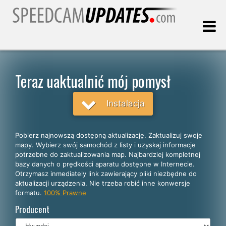
Ostatnia aktualizacja:
09.08.2026
Teraz uaktualnić mój pomysł
Klienci
Instalacja
WYBIERZ SWÓJ JĘZYK
Pobierz najnowszą dostępną aktualizację. Zaktualizuj swoje
mapy. Wybierz swój samochód z listy i uzyskaj informacje
Polski
potrzebne do zaktualizowania map. Najbardziej kompletnej
bazy danych o prędkości aparatu dostępne w Internecie.
English
Otrzymasz inmediately link zawierający pliki niezbędne do
aktualizacji urządzenia. Nie trzeba robić inne konwersje
Español
formatu.
100% Prawne
Português
Producent
Deutsch