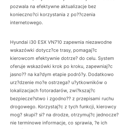
pozwala na efektywne aktualizacje bez
konieczno?ci korzystania z po??czenia
internetowego.
Hyundai i30 ESX VN710 zapewnia niezawodne
wskazówki dotycz?ce trasy, pomagaj?c
kierowcom efektywnie dotrze? do celu. System
oferuje wskazówki krok po kroku, zapewniaj?c
jasno?? na ka?dym etapie podró?y. Dodatkowo
urz?dzenie mo?e ostrzega? u?ytkowników o
lokalizacjach fotoradarów, zwi?kszaj?c
bezpiecze?stwo i zgodno?? z przepisami ruchu
drogowego. Korzystaj?c z tych funkcji, kierowcy
mog? skupi? si? na drodze, otrzymuj?c jednocze?
nie terminowe informacje, co sprawia, ?e ich