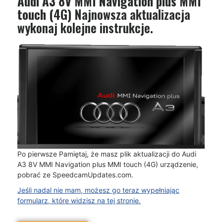
Audi A3 8V MMI Navigation plus MMI
touch (4G)
Najnowsza aktualizacja
wykonaj kolejne instrukcje.
Po pierwsze Pamiętaj, że masz plik aktualizacji do Audi
A3 8V MMI Navigation plus MMI touch (4G) urządzenie,
pobrać ze SpeedcamUpdates.com.
Jeśli nadal nie mam, możesz go teraz wypełniając
formularz, które widzisz na tej stronie.