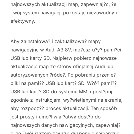
najnowszych aktualizacji map, zapewniaj?c, ?e
Twój system nawigacji pozostaje niezawodny i
efektywny.
Aby zainstalowa? i zaktualizowa? mapy
nawigacyjne w Audi A3 8V, mo?esz u?y? pami?ci
USB lub karty SD. Najpierw pobierz najnowsze
aktualizacje map ze strony oficjalnej Audi lub
autoryzowanych ?róde?. Po pobraniu przenie?
pliki na pami?? USB lub kart? SD. W?ó? pami??
USB lub kart? SD do systemu MMI i post?puj
zgodnie z instrukcjami wy?wietlanymi na ekranie,
aby rozpocz?? proces aktualizacji. Ten sposób
jest prosty i umo?liwia ?atwy dost?p do
najnowszych danych nawigacyjnych, zapewniaj?
c, ?e Twój system zawsze dysponuje najbardziej