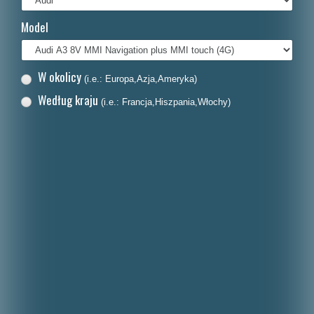
Français
Model
Italiano
Nederlands
W okolicy
(i.e.: Europa,Azja,Ameryka)
Dansk
Według kraju
(i.e.: Francja,Hiszpania,Włochy)