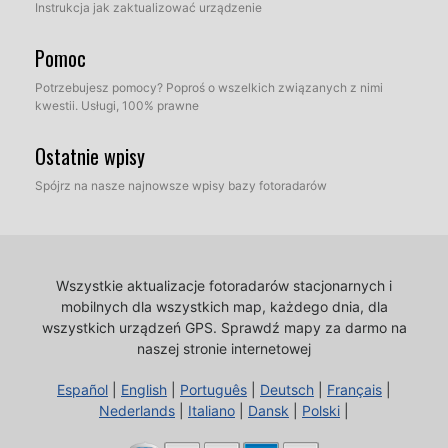
Instrukcja jak zaktualizować urządzenie
Pomoc
Potrzebujesz pomocy? Poproś o wszelkich związanych z nimi
kwestii. Usługi, 100% prawne
Ostatnie wpisy
Spójrz na nasze najnowsze wpisy bazy fotoradarów
Wszystkie aktualizacje fotoradarów stacjonarnych i
mobilnych dla wszystkich map, każdego dnia, dla
wszystkich urządzeń GPS.
Sprawdź mapy za darmo na
naszej stronie internetowej
Español
|
English
|
Português
|
Deutsch
|
Français
|
Nederlands
|
Italiano
|
Dansk
|
Polski
|