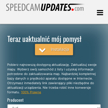
Ostatnia aktualizacja:
05.08.2026
Teraz uaktualnić mój pomysł
Klienci
Instalacja
WYBIERZ SWÓJ JĘZYK
Pobierz najnowszą dostępną aktualizację. Zaktualizuj swoje
mapy. Wybierz swój samochód z listy i uzyskaj informacje
Polski
potrzebne do zaktualizowania map. Najbardziej kompletnej
bazy danych o prędkości aparatu dostępne w Internecie.
English
Otrzymasz inmediately link zawierający pliki niezbędne do
aktualizacji urządzenia. Nie trzeba robić inne konwersje
Español
formatu.
100% Prawne
Português
Producent
Deutsch