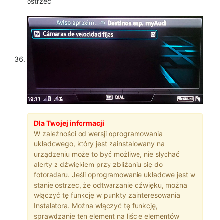
ostrzec
Dla Twojej informacji
W zależności od wersji oprogramowania
układowego, który jest zainstalowany na
urządzeniu może to być możliwe, nie słychać
alerty z dźwiękiem przy zbliżaniu się do
fotoradaru. Jeśli oprogramowanie układowe jest w
stanie ostrzec, że odtwarzanie dźwięku, można
włączyć tę funkcję w punkty zainteresowania
Instalatora. Można włączyć tę funkcję,
sprawdzanie ten element na liście elementów