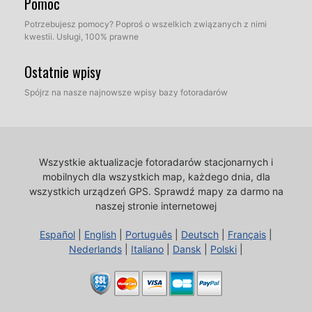
Pomoc
Potrzebujesz pomocy? Poproś o wszelkich związanych z nimi
kwestii. Usługi, 100% prawne
Ostatnie wpisy
Spójrz na nasze najnowsze wpisy bazy fotoradarów
Wszystkie aktualizacje fotoradarów stacjonarnych i
mobilnych dla wszystkich map, każdego dnia, dla
wszystkich urządzeń GPS.
Sprawdź mapy za darmo na
naszej stronie internetowej
Español
|
English
|
Português
|
Deutsch
|
Français
|
Nederlands
|
Italiano
|
Dansk
|
Polski
|