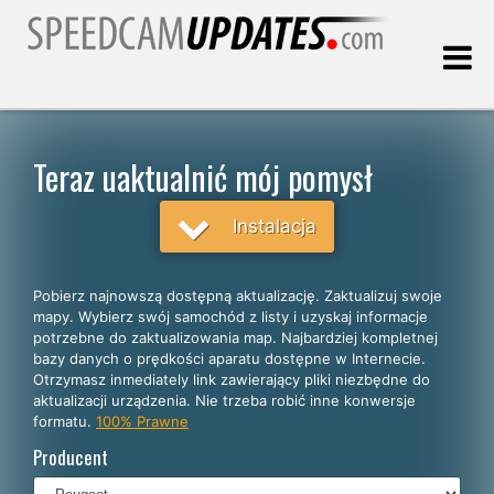
Ostatnia aktualizacja:
09.08.2026
Teraz uaktualnić mój pomysł
Klienci
Instalacja
WYBIERZ SWÓJ JĘZYK
Pobierz najnowszą dostępną aktualizację. Zaktualizuj swoje
mapy. Wybierz swój samochód z listy i uzyskaj informacje
Polski
potrzebne do zaktualizowania map. Najbardziej kompletnej
bazy danych o prędkości aparatu dostępne w Internecie.
English
Otrzymasz inmediately link zawierający pliki niezbędne do
aktualizacji urządzenia. Nie trzeba robić inne konwersje
Español
formatu.
100% Prawne
Português
Producent
Deutsch