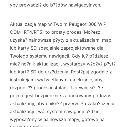
yby prowadzi? do b??dów nawigacyjnych.
Aktualizacja map w Twoim Peugeot 308 WIP
COM (RT4/RT5) to prosty proces. Mo?esz
uzyska? najnowsze p?yty z aktualizacjami map
lub karty SD specjalnie zaprojektowane dla
Twojego systemu nawigacji. Gdy ju? b?dziesz
mie? no?nik aktualizacji, wystarczy w?o?y? p?yt?
lub kart? SD do urz?dzenia. Post?puj zgodnie z
instrukcjami wy?wietlanymi na ekranie, aby
rozpocz?? proces instalacji. Upewnij si?, ?e
pojazd jest bezpiecznie zaparkowany podczas
aktualizacji, aby unikn?? przerw. Po zako?czeniu
aktualizacji Twój system nawigacji b?dzie
wyposa?ony w najnowsze mapy, gotowe na