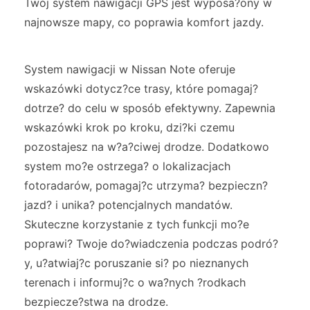
Twój system nawigacji GPS jest wyposa?ony w
najnowsze mapy, co poprawia komfort jazdy.
System nawigacji w Nissan Note oferuje
wskazówki dotycz?ce trasy, które pomagaj?
dotrze? do celu w sposób efektywny. Zapewnia
wskazówki krok po kroku, dzi?ki czemu
pozostajesz na w?a?ciwej drodze. Dodatkowo
system mo?e ostrzega? o lokalizacjach
fotoradarów, pomagaj?c utrzyma? bezpieczn?
jazd? i unika? potencjalnych mandatów.
Skuteczne korzystanie z tych funkcji mo?e
poprawi? Twoje do?wiadczenia podczas podró?
y, u?atwiaj?c poruszanie si? po nieznanych
terenach i informuj?c o wa?nych ?rodkach
bezpiecze?stwa na drodze.