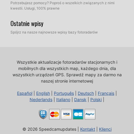
Potrzebujesz pomocy? Poproś o wszelkich związanych z nimi
kwestii. Usługi, 100% prawne
Ostatnie wpisy
Spójrz na nasze najnowsze wpisy bazy fotoradarów
Wszystkie aktualizacje fotoradarów stacjonarnych i
mobilnych dla wszystkich map, każdego dnia, dla
wszystkich urządzeń GPS.
Sprawdź mapy za darmo na
naszej stronie internetowej
Español
|
English
|
Português
|
Deutsch
|
Français
|
Nederlands
|
Italiano
|
Dansk
|
Polski
|
© 2026 Speedcamupdates |
Kontakt
|
Klienci