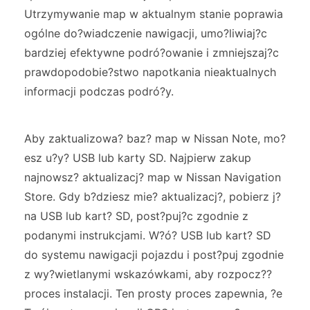
Utrzymywanie map w aktualnym stanie poprawia
ogólne do?wiadczenie nawigacji, umo?liwiaj?c
bardziej efektywne podró?owanie i zmniejszaj?c
prawdopodobie?stwo napotkania nieaktualnych
informacji podczas podró?y.
Aby zaktualizowa? baz? map w Nissan Note, mo?
esz u?y? USB lub karty SD. Najpierw zakup
najnowsz? aktualizacj? map w Nissan Navigation
Store. Gdy b?dziesz mie? aktualizacj?, pobierz j?
na USB lub kart? SD, post?puj?c zgodnie z
podanymi instrukcjami. W?ó? USB lub kart? SD
do systemu nawigacji pojazdu i post?puj zgodnie
z wy?wietlanymi wskazówkami, aby rozpocz??
proces instalacji. Ten prosty proces zapewnia, ?e