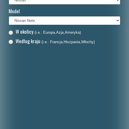
Français
Model
Italiano
Nederlands
W okolicy
(i.e.: Europa,Azja,Ameryka)
Dansk
Według kraju
(i.e.: Francja,Hiszpania,Włochy)