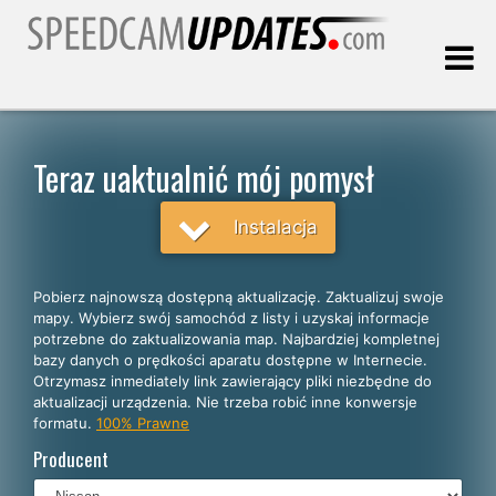
Ostatnia aktualizacja:
08.08.2026
Teraz uaktualnić mój pomysł
Klienci
Instalacja
WYBIERZ SWÓJ JĘZYK
Pobierz najnowszą dostępną aktualizację. Zaktualizuj swoje
mapy. Wybierz swój samochód z listy i uzyskaj informacje
Polski
potrzebne do zaktualizowania map. Najbardziej kompletnej
bazy danych o prędkości aparatu dostępne w Internecie.
English
Otrzymasz inmediately link zawierający pliki niezbędne do
aktualizacji urządzenia. Nie trzeba robić inne konwersje
Español
formatu.
100% Prawne
Português
Producent
Deutsch