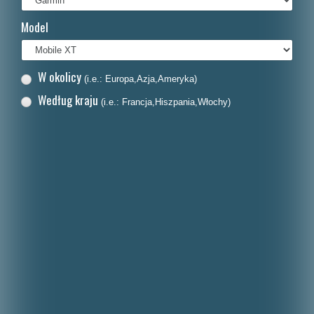
Français
Model
Italiano
Nederlands
W okolicy
(i.e.: Europa,Azja,Ameryka)
Dansk
Według kraju
(i.e.: Francja,Hiszpania,Włochy)