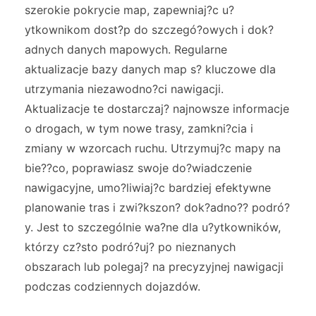
szerokie pokrycie map, zapewniaj?c u?
ytkownikom dost?p do szczegó?owych i dok?
adnych danych mapowych. Regularne
aktualizacje bazy danych map s? kluczowe dla
utrzymania niezawodno?ci nawigacji.
Aktualizacje te dostarczaj? najnowsze informacje
o drogach, w tym nowe trasy, zamkni?cia i
zmiany w wzorcach ruchu. Utrzymuj?c mapy na
bie??co, poprawiasz swoje do?wiadczenie
nawigacyjne, umo?liwiaj?c bardziej efektywne
planowanie tras i zwi?kszon? dok?adno?? podró?
y. Jest to szczególnie wa?ne dla u?ytkowników,
którzy cz?sto podró?uj? po nieznanych
obszarach lub polegaj? na precyzyjnej nawigacji
podczas codziennych dojazdów.