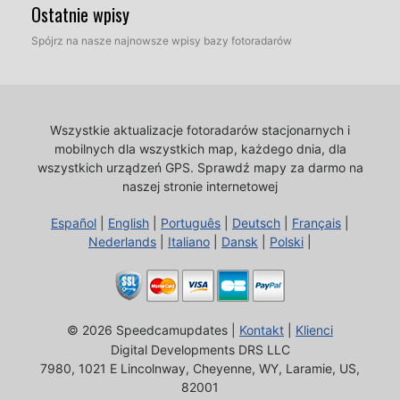
Ostatnie wpisy
Spójrz na nasze najnowsze wpisy bazy fotoradarów
Wszystkie aktualizacje fotoradarów stacjonarnych i
mobilnych dla wszystkich map, każdego dnia, dla
wszystkich urządzeń GPS.
Sprawdź mapy za darmo na
naszej stronie internetowej
Español
|
English
|
Português
|
Deutsch
|
Français
|
Nederlands
|
Italiano
|
Dansk
|
Polski
|
© 2026 Speedcamupdates |
Kontakt
|
Klienci
Digital Developments DRS LLC
7980, 1021 E Lincolnway, Cheyenne, WY, Laramie, US,
82001