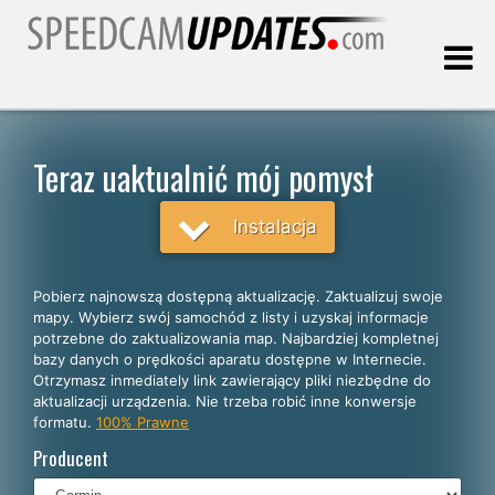
Ostatnia aktualizacja:
06.08.2026
Teraz uaktualnić mój pomysł
Klienci
Instalacja
WYBIERZ SWÓJ JĘZYK
Pobierz najnowszą dostępną aktualizację. Zaktualizuj swoje
mapy. Wybierz swój samochód z listy i uzyskaj informacje
Polski
potrzebne do zaktualizowania map. Najbardziej kompletnej
bazy danych o prędkości aparatu dostępne w Internecie.
English
Otrzymasz inmediately link zawierający pliki niezbędne do
aktualizacji urządzenia. Nie trzeba robić inne konwersje
Español
formatu.
100% Prawne
Português
Producent
Deutsch