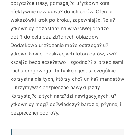
dotycz?ce trasy, pomagaj?c u?ytkownikom
efektywnie nawigowa? do ich celów. Oferuje
wskazówki krok po kroku, zapewniaj?c, ?e u?
ytkownicy pozostan? na w?a?ciwej drodze i
dotr? do celu bez zb?dnych objazdów.
Dodatkowo urz?dzenie mo?e ostrzega? u?
ytkowników o lokalizacjach fotoradarów, zwi?
kszaj?c bezpiecze?stwo i zgodno?? z przepisami
ruchu drogowego. Ta funkcja jest szczególnie
korzystna dla tych, którzy chc? unika? mandatów
i utrzymywa? bezpieczne nawyki jazdy.
Korzystaj?c z tych narz?dzi nawigacyjnych, u?
ytkownicy mog? do?wiadczy? bardziej p?ynnej i
bezpiecznej podró?y.