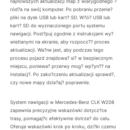
najnowszych aktualizacji map z wiarygodnego ?
ród?a na swój komputer. Po pobraniu przenie?
pliki na dysk USB lub kart? SD. W?ó? USB lub
kart? SD do wyznaczonego portu systemu
nawigacji. Post?puj zgodnie z instrukcjami wy?
wietlanymi na ekranie, aby rozpocz?? proces
aktualizacji. Wa?ne jest, aby podczas tego
procesu pojazd znajdowa? si? w bezpiecznym
miejscu, poniewa? przerwy mog? wp?yn?? na
instalacj?. Po zako?czeniu aktualizacji sprawd?,
czy nowe mapy dzia?aj? poprawnie.
System nawigacji w Mercedes-Benz CLK W208
zapewnia precyzyjne wskazówki dotycz?ce
trasy, pomagaj?c efektywnie dotrze? do celu.
Oferuje wskazówki krok po kroku, dzi?ki czemu