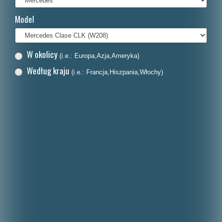
Français
Model
Italiano
Nederlands
W okolicy
(i.e.: Europa,Azja,Ameryka)
Dansk
Według kraju
(i.e.: Francja,Hiszpania,Włochy)