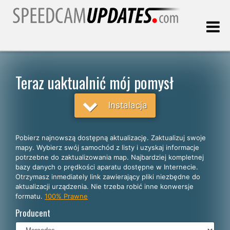
Ostatnia aktualizacja:
08.08.2026
Teraz uaktualnić mój pomysł
Klienci
Instalacja
WYBIERZ SWÓJ JĘZYK
Pobierz najnowszą dostępną aktualizację. Zaktualizuj swoje
mapy. Wybierz swój samochód z listy i uzyskaj informacje
Polski
potrzebne do zaktualizowania map. Najbardziej kompletnej
bazy danych o prędkości aparatu dostępne w Internecie.
English
Otrzymasz inmediately link zawierający pliki niezbędne do
aktualizacji urządzenia. Nie trzeba robić inne konwersje
Español
formatu.
100% Prawne
Português
Producent
Deutsch