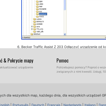
Becker Traffic Assist Z 203 Odłączyć urządzenie od k
uruchomienie urządzenia. Teraz przejdź na zewnątrz
zostało stworzone. Przejdź do sekcji "Ustawienia / U
ać & Pokrycie mapy
Pomoc
"Ustawienia / Ustawienia nawigacji / fotoradarów. Sp
preferencji.
 zaktualizować urządzenie
Potrzebujesz pomocy? Poproś o wsz
związanych z nimi kwestii. Usługi, 
lnych dla wszystkich map, każdego dnia, dla wszystkich urządzeń G
English
|
Português
|
Deutsch
|
Français
|
Nederlands
|
Italiano
|
Dan