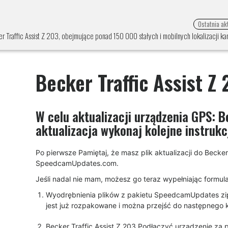
Ostatnia ak
 Traffic Assist Z 203, obejmujące ponad 150 000 stałych i mobilnych lokalizacji kam
Becker Traffic Assist Z
W celu aktualizacji urządzenia GPS:
B
aktualizacja wykonaj kolejne instrukc
Po pierwsze Pamiętaj, że masz plik aktualizacji do Becker
SpeedcamUpdates.com.
Jeśli nadal nie mam, możesz go teraz wypełniając formularz
Wyodrębnienia plików z pakietu SpeedcamUpdates zip. J
jest już rozpakowane i można przejść do następnego krok
Becker Traffic Assist Z 203 Podłączyć urządzenie z