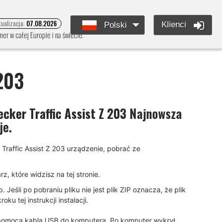
tualizacja:
07.08.2026
Klienci
Polski
er w całej Europie i na świecie.
 203
ecker Traffic Assist Z 203
Najnowsza
je.
 Traffic Assist Z 203 urządzenie, pobrać ze
, które widzisz na tej stronie.
eśli po pobraniu pliku nie jest plik ZIP oznacza, że plik
u tej instrukcji instalacji.
a pomocą kabla USB do komputera. Po komputer wykrył