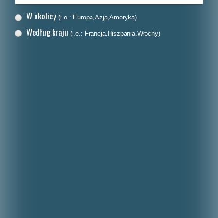
W okolicy
(i.e.: Europa,Azja,Ameryka)
Według kraju
(i.e.: Francja,Hiszpania,Włochy)