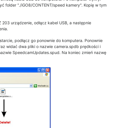
zyć folder "./iGO8/CONTENT/speed kamery". Kopię w tym
 Z 203 urządzenie, odłącz kabel USB, a następnie
enia.
 starcie, podłącz go ponownie do komputera. Ponownie
az widać dwa pliki o nazwie camera.spdb prędkości i
nazwie SpeedcamUpdates.spud. Na koniec zmień nazwę
d