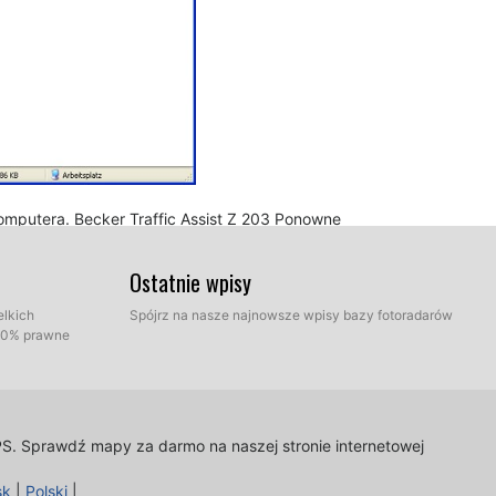
omputera. Becker Traffic Assist Z 203 Ponowne
, aby uzyskać pokrycie GPS. Sprawdź, czy nowe menu
stawienia nawigacji / zauważyć niebezpieczeństwo" lub
Ostatnie wpisy
rawdź, że każda opcja jest dostosowane do własnych
elkich
Spójrz na nasze najnowsze wpisy bazy fotoradarów
100% prawne
PS.
Sprawdź mapy za darmo na naszej stronie internetowej
sk
|
Polski
|