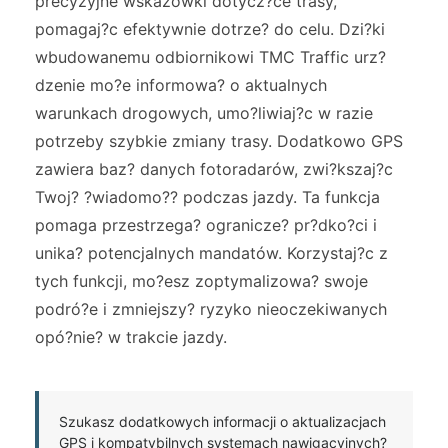
precyzyjne wskazówki dotycz?ce trasy,
pomagaj?c efektywnie dotrze? do celu. Dzi?ki
wbudowanemu odbiornikowi TMC Traffic urz?
dzenie mo?e informowa? o aktualnych
warunkach drogowych, umo?liwiaj?c w razie
potrzeby szybkie zmiany trasy. Dodatkowo GPS
zawiera baz? danych fotoradarów, zwi?kszaj?c
Twoj? ?wiadomo?? podczas jazdy. Ta funkcja
pomaga przestrzega? ogranicze? pr?dko?ci i
unika? potencjalnych mandatów. Korzystaj?c z
tych funkcji, mo?esz zoptymalizowa? swoje
podró?e i zmniejszy? ryzyko nieoczekiwanych
opó?nie? w trakcie jazdy.
Szukasz dodatkowych informacji o aktualizacjach
GPS i kompatybilnych systemach nawigacyjnych?