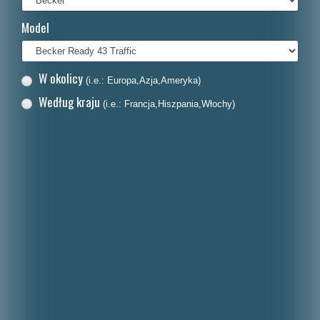
Français
Model
Italiano
Nederlands
W okolicy
(i.e.: Europa,Azja,Ameryka)
Dansk
Według kraju
(i.e.: Francja,Hiszpania,Włochy)