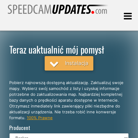
Ostatnia aktualizacja:
06.08.2026
Teraz uaktualnić mój pomysł
Klienci
Instalacja
WYBIERZ SWÓJ JĘZYK
Pobierz najnowszą dostępną aktualizację. Zaktualizuj swoje
mapy. Wybierz swój samochód z listy i uzyskaj informacje
Polski
potrzebne do zaktualizowania map. Najbardziej kompletnej
bazy danych o prędkości aparatu dostępne w Internecie.
English
Otrzymasz inmediately link zawierający pliki niezbędne do
aktualizacji urządzenia. Nie trzeba robić inne konwersje
Español
formatu.
100% Prawne
Português
Producent
Deutsch