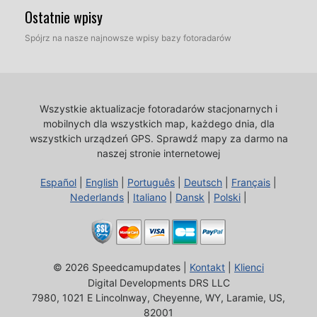
Ostatnie wpisy
Spójrz na nasze najnowsze wpisy bazy fotoradarów
Wszystkie aktualizacje fotoradarów stacjonarnych i
mobilnych dla wszystkich map, każdego dnia, dla
wszystkich urządzeń GPS.
Sprawdź mapy za darmo na
naszej stronie internetowej
Español
|
English
|
Português
|
Deutsch
|
Français
|
Nederlands
|
Italiano
|
Dansk
|
Polski
|
© 2026 Speedcamupdates |
Kontakt
|
Klienci
Digital Developments DRS LLC
7980, 1021 E Lincolnway, Cheyenne, WY, Laramie, US,
82001