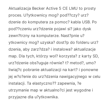
Aktualizacja Becker Active 5 CE LMU to prosty
proces. U?ytkownicy mog? pod??czy? urz?
dzenie do komputera za pomoc? kabla USB. Po
pod??czeniu urz?dzenie pojawi si? jako dysk
zewn?trzny na komputerze. Nast?pnie u?
ytkownicy mog? uzyska? dost?p do folderu urz?
dzenia, aby zarz?dza? i instalowa? aktualizacje
map. Dla tych, którzy wol? korzysta? z karty SD,
urz?dzenie obs?uguje równie? t? metod?, umo?
liwiaj?c pobranie aktualizacji na kart? i ponowne
jej w?o?enie do urz?dzenia nawigacyjnego w celu
instalacji. Ta elastyczno?? zapewnia, ?e
utrzymanie map w aktualno?ci jest wygodne i
przyjazne dla u?ytkownika.