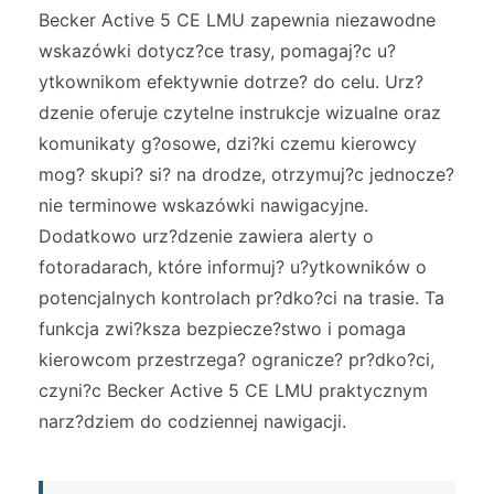
Becker Active 5 CE LMU zapewnia niezawodne
wskazówki dotycz?ce trasy, pomagaj?c u?
ytkownikom efektywnie dotrze? do celu. Urz?
dzenie oferuje czytelne instrukcje wizualne oraz
komunikaty g?osowe, dzi?ki czemu kierowcy
mog? skupi? si? na drodze, otrzymuj?c jednocze?
nie terminowe wskazówki nawigacyjne.
Dodatkowo urz?dzenie zawiera alerty o
fotoradarach, które informuj? u?ytkowników o
potencjalnych kontrolach pr?dko?ci na trasie. Ta
funkcja zwi?ksza bezpiecze?stwo i pomaga
kierowcom przestrzega? ogranicze? pr?dko?ci,
czyni?c Becker Active 5 CE LMU praktycznym
narz?dziem do codziennej nawigacji.