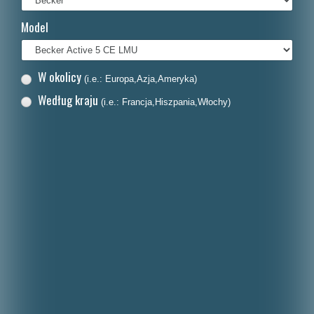
Français
Model
Italiano
Nederlands
W okolicy
(i.e.: Europa,Azja,Ameryka)
Dansk
Według kraju
(i.e.: Francja,Hiszpania,Włochy)