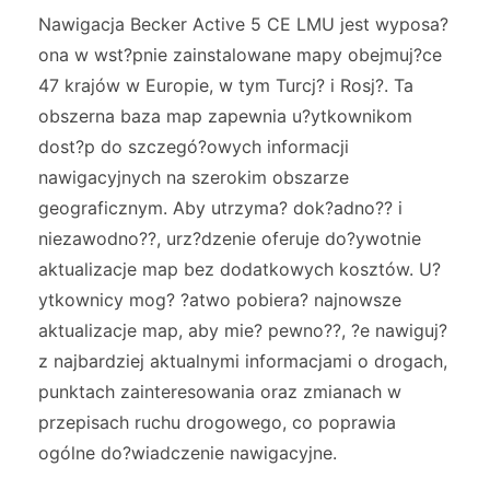
Nawigacja Becker Active 5 CE LMU jest wyposa?
ona w wst?pnie zainstalowane mapy obejmuj?ce
47 krajów w Europie, w tym Turcj? i Rosj?. Ta
obszerna baza map zapewnia u?ytkownikom
dost?p do szczegó?owych informacji
nawigacyjnych na szerokim obszarze
geograficznym. Aby utrzyma? dok?adno?? i
niezawodno??, urz?dzenie oferuje do?ywotnie
aktualizacje map bez dodatkowych kosztów. U?
ytkownicy mog? ?atwo pobiera? najnowsze
aktualizacje map, aby mie? pewno??, ?e nawiguj?
z najbardziej aktualnymi informacjami o drogach,
punktach zainteresowania oraz zmianach w
przepisach ruchu drogowego, co poprawia
ogólne do?wiadczenie nawigacyjne.