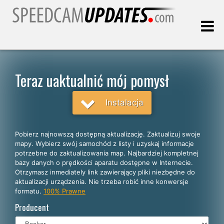
Ostatnia aktualizacja:
08.08.2026
Teraz uaktualnić mój pomysł
Klienci
Instalacja
WYBIERZ SWÓJ JĘZYK
Pobierz najnowszą dostępną aktualizację. Zaktualizuj swoje
mapy. Wybierz swój samochód z listy i uzyskaj informacje
Polski
potrzebne do zaktualizowania map. Najbardziej kompletnej
bazy danych o prędkości aparatu dostępne w Internecie.
English
Otrzymasz inmediately link zawierający pliki niezbędne do
aktualizacji urządzenia. Nie trzeba robić inne konwersje
Español
formatu.
100% Prawne
Português
Producent
Deutsch