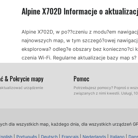
Alpine X702D Informacje o aktualizac
Alpine X702D, w po??czeniu z modu?em nawigacj
najnowszych map, w tym szczegó?owej nawigacji
eksplorowa? odleg?e obszary bez konieczno?ci 
czenia Wi-Fi. Regularne aktualizacje bazy map s?
system Alpine umo?liwia ?atwe aktualizacje, aby 
szczególnie korzystna dla mi?o?ników jazdy teren
ać & Pokrycie mapy
Pomoc
mniej ucz?szczanych terenach, zapewniaj?c pewne
 zaktualizować urządzenie
Potrzebujesz pomocy? Poproś o wsz
związanych z nimi kwestii. Usługi, 
Instalacja modu?u nawigacji GPS USB Plug-In do 
modu? przez port USB i post?powa? zgodnie z in
czy? konfiguracj?. Po zainstalowaniu aktualizac
lnych dla wszystkich map, każdego dnia, dla wszystkich urządzeń G
pobra? najnowsze mapy na dysk USB i pod??czy
English
|
Português
|
Deutsch
|
Français
|
Nederlands
|
Italiano
|
Dan