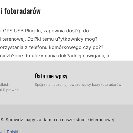
ji fotoradarów
i GPS USB Plug-In, zapewnia dost?p do
 terenowej. Dzi?ki temu u?ytkownicy mog?
korzystania z telefonu komórkowego czy po??
 niezb?dne do utrzymania dok?adnej nawigacji, a
Twoje mapy by?y zawsze aktualne. Ta funkcja jest
owej, którzy potrzebuj? precyzyjnej nawigacji w
Ostatnie wpisy
 poruszanie si? po ró?nych krajobrazach.
elkich
Spójrz na nasze najnowsze wpisy bazy fotoradarów
100% prawne
Alpine X702D jest prosta. Wystarczy pod??czy?
strukcjami wy?wietlanymi na ekranie, aby zako?
ja bazy map jest równie ?atwa; u?ytkownicy mog?
PS.
Sprawdź mapy za darmo na naszej stronie internetowej
? go do urz?dzenia, aby bezproblemowo
sk
|
Polski
|