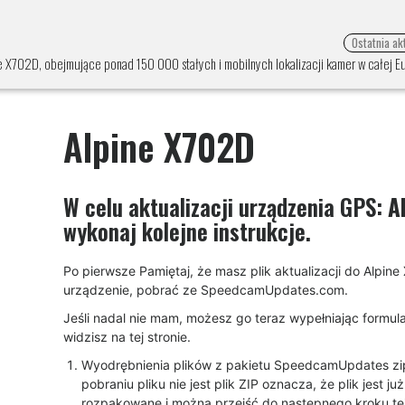
Ostatnia ak
e X702D, obejmujące ponad 150 000 stałych i mobilnych lokalizacji kamer w całej Eur
Alpine X702D
W celu aktualizacji urządzenia GPS:
A
wykonaj kolejne instrukcje.
Po pierwsze Pamiętaj, że masz plik aktualizacji do Alpin
urządzenie, pobrać ze SpeedcamUpdates.com.
Jeśli nadal nie mam, możesz go teraz wypełniając formula
widzisz na tej stronie.
Wyodrębnienia plików z pakietu SpeedcamUpdates zip
pobraniu pliku nie jest plik ZIP oznacza, że plik jest już
rozpakowane i można przejść do następnego kroku tej 