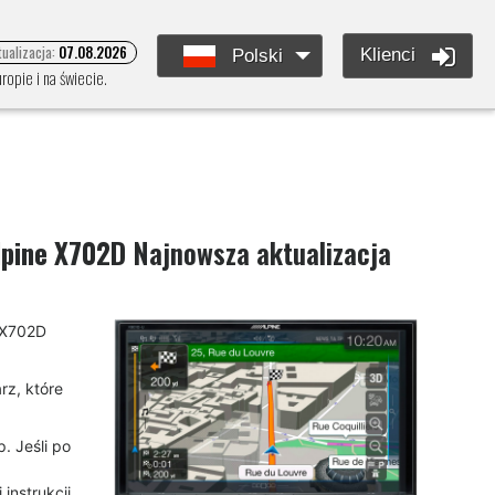
tualizacja:
07.08.2026
Klienci
Polski
opie i na świecie.
lpine X702D
Najnowsza aktualizacja
e X702D
rz, które
. Jeśli po
instrukcji