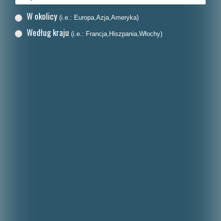
W okolicy
(i.e.: Europa,Azja,Ameryka)
Według kraju
(i.e.: Francja,Hiszpania,Włochy)